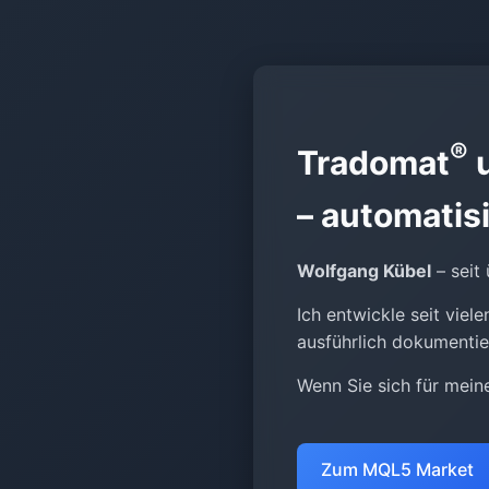
®
Tradomat
u
– automatis
Wolfgang Kübel
– seit
Ich entwickle seit vie
ausführlich dokumentie
Wenn Sie sich für meine
Zum MQL5 Market